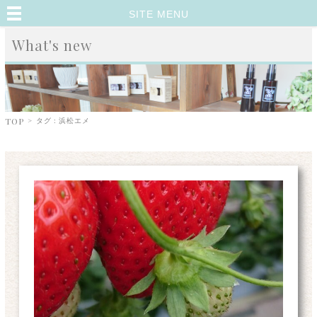
SITE MENU
What's new
TOP
>
タグ : 浜松エメ