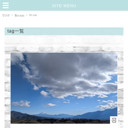
SITE MENU
TOP
>
Menu
>
Perm
tag一覧