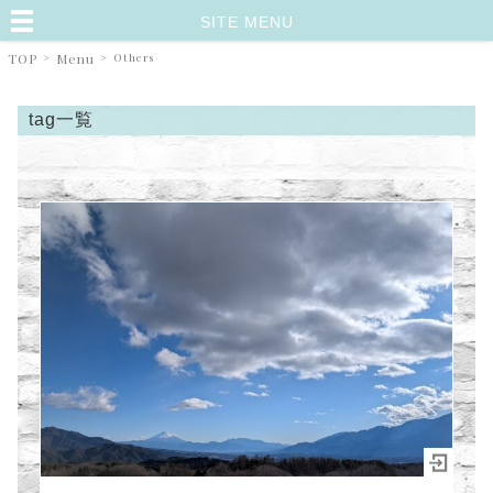
SITE MENU
TOP
>
Menu
>
Others
tag一覧